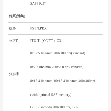
SAP? R/3?
传真(选购)
线路
PSTN,PBX
兼容性
ITU-T（CCITT）G3
8x3.85 line/mm,200x100 dpi(standard)
8x7.7 line/mm,200x200 dpi(standard)
分辨率
8x15.4 line/mm,16x15.4 line/mm,400x400dpi
(with optional SAF memory)
G3：2 seconds(200x100 dpi,JBIG)