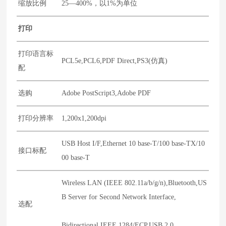
缩放比例
25—400%，以1%为单位
打印
打印语言标
PCL5e,PCL6,PDF Direct,PS3(仿真)
配
选购
Adobe PostScript3,Adobe PDF
打印分辨率
1,200x1,200dpi
USB Host I/F,Ethernet 10 base-T/100 base-TX/10
接口标配
00 base-T
Wireless LAN (IEEE 802.11a/b/g/n),Bluetooth,US
B Server for Second Network Interface,
选配
Bidirectional IEEE 1284/ECP,USB 2.0