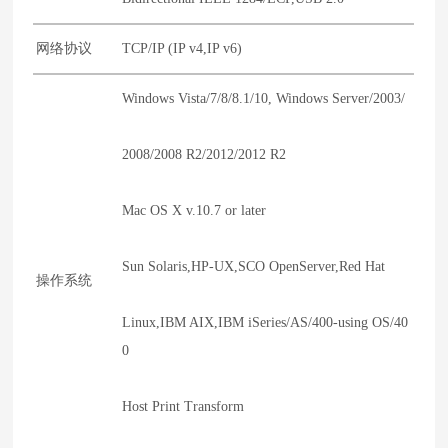
网络协议
TCP/IP (IP v4,IP v6)
Windows Vista/7/8/8.1/10, Windows Server/2003/
2008/2008 R2/2012/2012 R2
Mac OS X v.10.7 or later
Sun Solaris,HP-UX,SCO OpenServer,Red Hat
操作系统
Linux,IBM AIX,IBM iSeries/AS/400-using OS/40
0
Host Print Transform